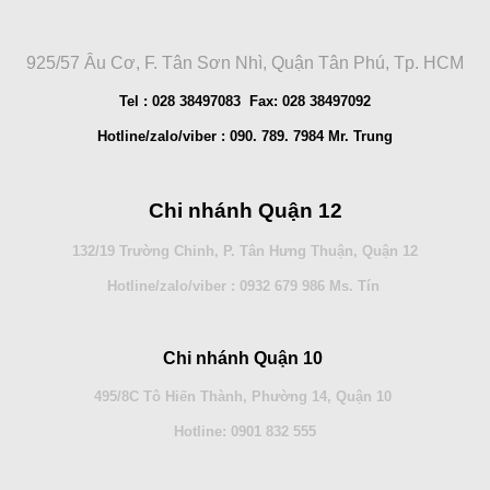
925/57 Âu Cơ, F. Tân Sơn Nhì, Quận Tân Phú, Tp. HCM
Tel : 028 38497083 Fax: 028 38497092
Hotline/zalo/viber : 090. 789. 7984 Mr. Trung
Chi nhánh Quận 12
132/19 Trường Chinh, P. Tân Hưng Thuận, Quận 12
Hotline/zalo/viber : 0932 679 986 Ms. Tín
Chi nhánh Quận 10
495/8C Tô Hiến Thành, Phường 14, Quận 10
Hotline: 0901 832 555