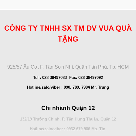
CÔNG TY TNHH SX TM DV VUA QUÀ
TẶNG
925/57 Âu Cơ, F. Tân Sơn Nhì, Quận Tân Phú, Tp. HCM
Tel : 028 38497083 Fax: 028 38497092
Hotline/zalo/viber : 090. 789. 7984 Mr. Trung
Chi nhánh Quận 12
132/19 Trường Chinh, P. Tân Hưng Thuận, Quận 12
Hotline/zalo/viber : 0932 679 986 Ms. Tín