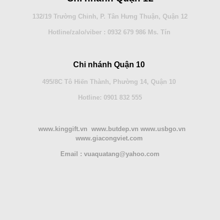
132/19 Trường Chinh, P. Tân Hưng Thuận, Quận 12
Hotline/zalo/viber : 0932 679 986 Ms. Tín
Chi nhánh Quận 10
495/8C Tô Hiến Thành, Phường 14, Quận 10
Hotline: 0901 832 555
www.kinggift.vn www.butdep.vn www.usbgo.vn
www.giacongviet.com
Email : vuaquatang@yahoo.com