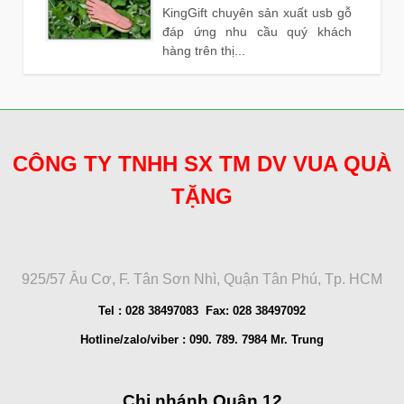
KingGift chuyên sản xuất usb gỗ
đáp ứng nhu cầu quý khách
hàng trên thị...
CÔNG TY TNHH SX TM DV VUA QUÀ
TẶNG
925/57 Âu Cơ, F. Tân Sơn Nhì, Quận Tân Phú, Tp. HCM
Tel : 028 38497083 Fax: 028 38497092
Hotline/zalo/viber : 090. 789. 7984 Mr. Trung
Chi nhánh Quận 12