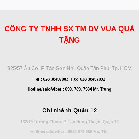
CÔNG TY TNHH SX TM DV VUA QUÀ
TẶNG
925/57 Âu Cơ, F. Tân Sơn Nhì, Quận Tân Phú, Tp. HCM
Tel : 028 38497083 Fax: 028 38497092
Hotline/zalo/viber : 090. 789. 7984 Mr. Trung
Chi nhánh Quận 12
132/19 Trường Chinh, P. Tân Hưng Thuận, Quận 12
Hotline/zalo/viber : 0932 679 986 Ms. Tín