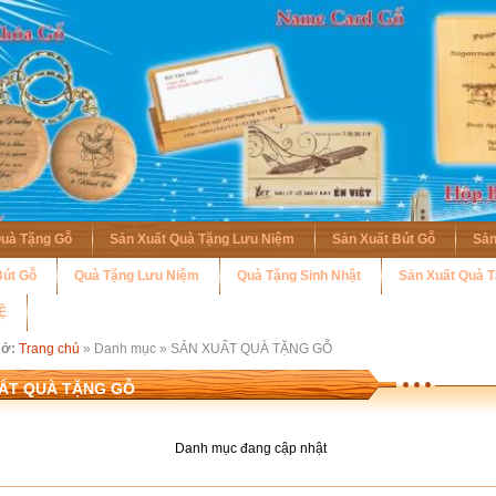
Quà Tặng Gỗ
Sản Xuất Quà Tặng Lưu Niệm
Sản Xuất Bút Gỗ
Sản
út Gỗ
Quà Tặng Lưu Niệm
Quà Tặng Sinh Nhật
Sản Xuất Quà 
Ệ
 ở:
Trang chủ
» Danh mục » SẢN XUẤT QUÀ TẶNG GỖ
ẤT QUÀ TẶNG GỖ
Danh mục đang cập nhật