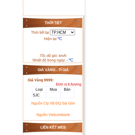
THỜI TIẾT
Thời tiết tại
Hiện tại
Tốc độ gió: km/h
-
Nhiệt độ trong ngày:
GIÁ VÀNG - TỈ GIÁ
Giá Vàng 9999:
Đơn vị tr./lượng
Loại
Mua
Bán
SJC
Nguồn Cty VB ĐQ Sài Gòn
Nguồn Vietcombank
LIÊN KẾT WEB