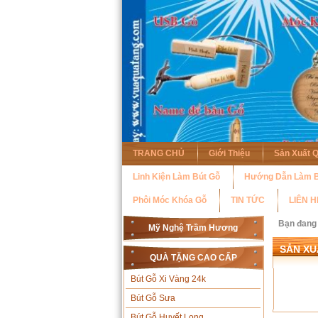
TRANG CHỦ
Giới Thiệu
Sản Xuất 
Linh Kiện Làm Bút Gỗ
Hướng Dẫn Làm B
Phôi Móc Khóa Gỗ
TIN TỨC
LIÊN H
Bạn đang
Mỹ Nghệ Trầm Hương
SẢN XU
QUÀ TẶNG CAO CẤP
Bút Gỗ Xi Vàng 24k
Bút Gỗ Sưa
Bút Gỗ Huyết Long