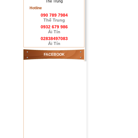
Thế Trung
Hotline
090 789 7984
Thế Trung
0932 679 986
Ái Tín
02838497083
Ái Tín
FACEBOOK