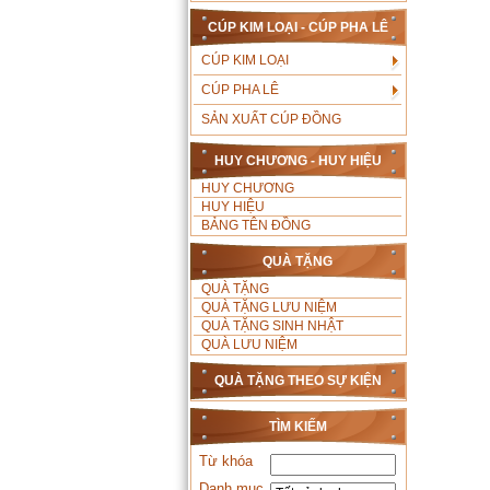
CÚP KIM LOẠI - CÚP PHA LÊ
CÚP KIM LOẠI
CÚP PHA LÊ
SẢN XUẤT CÚP ĐỒNG
HUY CHƯƠNG - HUY HIỆU
HUY CHƯƠNG
HUY HIỆU
BẢNG TÊN ĐỒNG
QUÀ TẶNG
QUÀ TẶNG
QUÀ TẶNG LƯU NIỆM
QUÀ TẶNG SINH NHẬT
QUÀ LƯU NIỆM
QUÀ TẶNG THEO SỰ KIỆN
TÌM KIẾM
Từ khóa
Danh mục