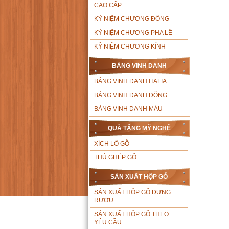
CAO CẤP
KỶ NIỆM CHƯƠNG ĐỒNG
KỶ NIỆM CHƯƠNG PHA LÊ
KỶ NIỆM CHƯƠNG KÍNH
BẢNG VINH DANH
BẢNG VINH DANH ITALIA
BẢNG VINH DANH ĐỒNG
BẢNG VINH DANH MÀU
QUÀ TẶNG MỸ NGHỆ
XÍCH LÔ GỖ
THÚ GHÉP GỖ
SẢN XUẤT HỘP GỖ
SẢN XUẤT HỘP GỖ ĐỰNG
RƯỢU
SẢN XUẤT HỘP GỖ THEO
YÊU CẦU