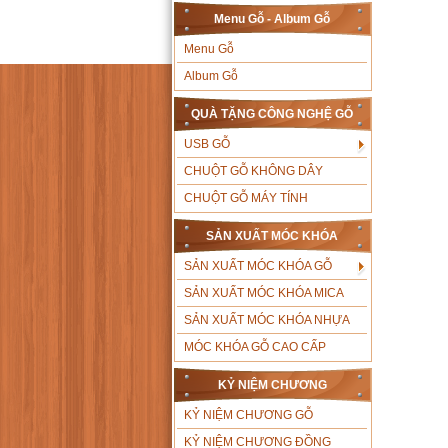
Menu Gỗ - Album Gỗ
Menu Gỗ
Album Gỗ
QUÀ TẶNG CÔNG NGHỆ GỖ
USB GỖ
CHUỘT GỖ KHÔNG DÂY
CHUỘT GỖ MÁY TÍNH
SẢN XUẤT MÓC KHÓA
SẢN XUẤT MÓC KHÓA GỖ
SẢN XUẤT MÓC KHÓA MICA
SẢN XUẤT MÓC KHÓA NHỰA
MÓC KHÓA GỖ CAO CẤP
KỶ NIỆM CHƯƠNG
KỶ NIỆM CHƯƠNG GỖ
KỶ NIỆM CHƯƠNG ĐỒNG