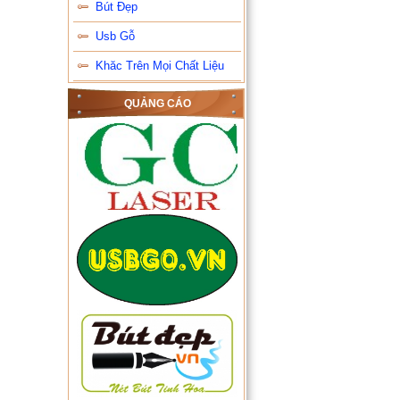
Bút Đẹp
Usb Gỗ
Khăc Trên Mọi Chất Liệu
QUẢNG CÁO