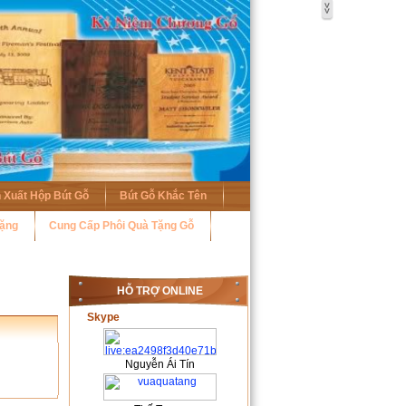
 Xuất Hộp Bút Gỗ
Bút Gỗ Khắc Tên
Tặng
Cung Cấp Phôi Quà Tặng Gỗ
HỖ TRỢ ONLINE
Skype
Nguyễn Ái Tín