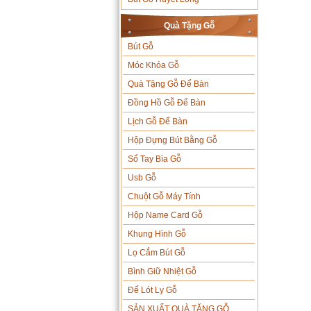
Quà Tặng Gỗ
Bút Gỗ
Móc Khóa Gỗ
Quà Tặng Gỗ Để Bàn
Đồng Hồ Gỗ Để Bàn
Lịch Gỗ Để Bàn
Hộp Đựng Bút Bằng Gỗ
Sổ Tay Bìa Gỗ
Usb Gỗ
Chuột Gỗ Máy Tính
Hộp Name Card Gỗ
Khung Hình Gỗ
Lọ Cắm Bút Gỗ
Bình Giữ Nhiệt Gỗ
Đế Lót Ly Gỗ
SẢN XUẤT QUÀ TẶNG GỖ