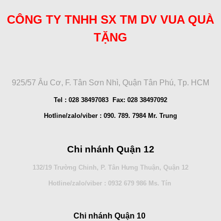
CÔNG TY TNHH SX TM DV VUA QUÀ
TẶNG
925/57 Âu Cơ, F. Tân Sơn Nhì, Quận Tân Phú, Tp. HCM
Tel : 028 38497083 Fax: 028 38497092
Hotline/zalo/viber : 090. 789. 7984 Mr. Trung
Chi nhánh Quận 12
132/19 Trường Chinh, P. Tân Hưng Thuận, Quận 12
Hotline/zalo/viber : 0932 679 986 Ms. Tín
Chi nhánh Quận 10