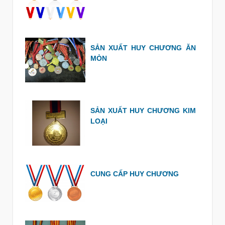
SẢN XUẤT HUY CHƯƠNG ĂN
MÒN
SẢN XUẤT HUY CHƯƠNG KIM
LOẠI
CUNG CẤP HUY CHƯƠNG