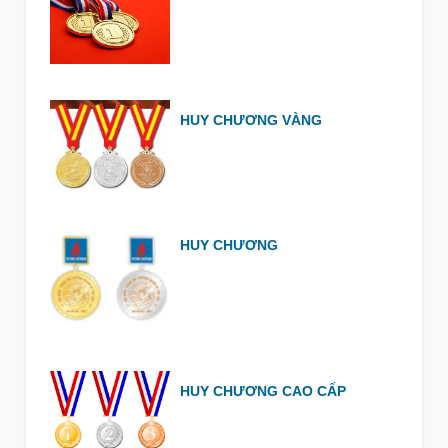
HUY CHƯƠNG VÀNG
HUY CHƯƠNG
HUY CHƯƠNG CAO CẤP