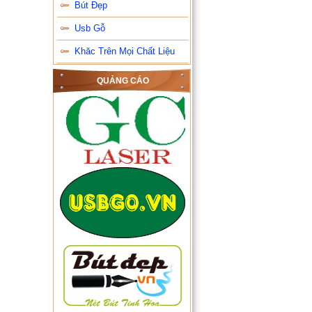
Bút Đẹp
Usb Gỗ
Khăc Trên Mọi Chất Liệu
QUẢNG CÁO