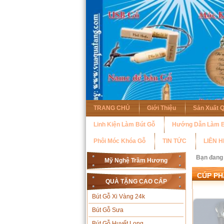
TRANG CHỦ
Giới Thiệu
Sản Xuất 
Linh Kiện Làm Bút Gỗ
Hướng Dẫn Làm B
Phôi Móc Khóa Gỗ
TIN TỨC
LIÊN H
Bạn đang
Mỹ Nghệ Trầm Hương
CÚP PH
QUÀ TẶNG CAO CẤP
Bút Gỗ Xi Vàng 24k
Bút Gỗ Sưa
Bút Gỗ Huyết Long