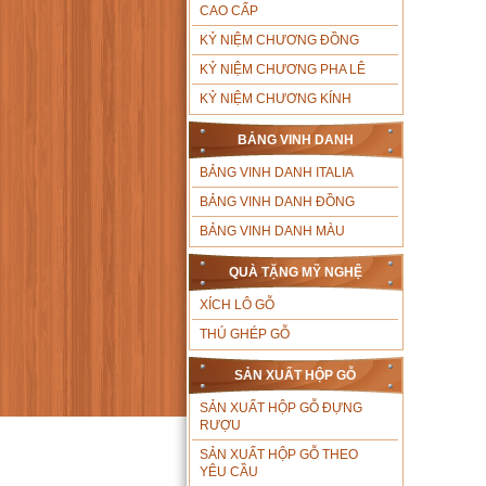
CAO CẤP
KỶ NIỆM CHƯƠNG ĐỒNG
KỶ NIỆM CHƯƠNG PHA LÊ
KỶ NIỆM CHƯƠNG KÍNH
BẢNG VINH DANH
BẢNG VINH DANH ITALIA
BẢNG VINH DANH ĐỒNG
BẢNG VINH DANH MÀU
QUÀ TẶNG MỸ NGHỆ
XÍCH LÔ GỖ
THÚ GHÉP GỖ
SẢN XUẤT HỘP GỖ
SẢN XUẤT HỘP GỖ ĐỰNG
RƯỢU
SẢN XUẤT HỘP GỖ THEO
YÊU CẦU