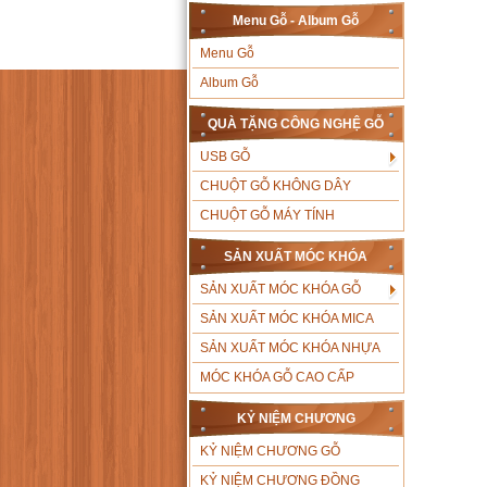
Menu Gỗ - Album Gỗ
Menu Gỗ
Album Gỗ
QUÀ TẶNG CÔNG NGHỆ GỖ
USB GỖ
CHUỘT GỖ KHÔNG DÂY
CHUỘT GỖ MÁY TÍNH
SẢN XUẤT MÓC KHÓA
SẢN XUẤT MÓC KHÓA GỖ
SẢN XUẤT MÓC KHÓA MICA
SẢN XUẤT MÓC KHÓA NHỰA
MÓC KHÓA GỖ CAO CẤP
KỶ NIỆM CHƯƠNG
KỶ NIỆM CHƯƠNG GỖ
KỶ NIỆM CHƯƠNG ĐỒNG