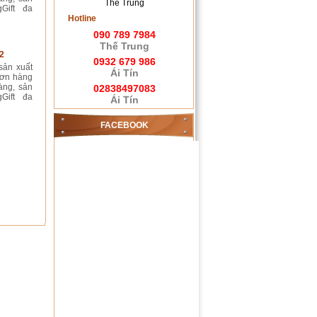
Thế Trung
Gift đa
Hotline
090 789 7984
Thế Trung
2
0932 679 986
sản xuất
Ái Tín
đơn hàng
àng, sản
02838497083
Gift đa
Ái Tín
FACEBOOK