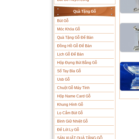
Quà Tặng Gỗ
Bút Gỗ
Móc Khóa Gỗ
Quà Tặng Gỗ Để Bàn
Đồng Hồ Gỗ Để Bàn
Lịch Gỗ Để Bàn
Hộp Đựng Bút Bằng Gỗ
Sổ Tay Bìa Gỗ
Usb Gỗ
Chuột Gỗ Máy Tính
Hộp Name Card Gỗ
Khung Hình Gỗ
Lọ Cắm Bút Gỗ
Bình Giữ Nhiệt Gỗ
Đế Lót Ly Gỗ
SẢN XUẤT QUÀ TẶNG GỖ