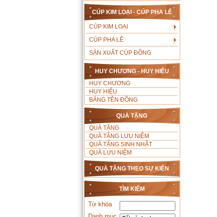
CÚP KIM LOẠI - CÚP PHA LÊ
CÚP KIM LOẠI
CÚP PHA LÊ
SẢN XUẤT CÚP ĐỒNG
HUY CHƯƠNG - HUY HIỆU
HUY CHƯƠNG
HUY HIỆU
BẢNG TÊN ĐỒNG
QUÀ TẶNG
QUÀ TẶNG
QUÀ TẶNG LƯU NIỆM
QUÀ TẶNG SINH NHẬT
QUÀ LƯU NIỆM
QUÀ TẶNG THEO SỰ KIỆN
TÌM KIẾM
Từ khóa
Danh mục