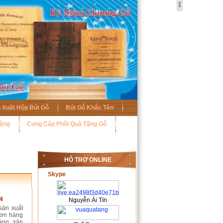
 Xuất Hộp Bút Gỗ
Bút Gỗ Khắc Tên
Tặng
Cung Cấp Phôi Quà Tặng Gỗ
HỖ TRỢ ONLINE
Skype
4
Nguyễn Ái Tín
sản xuất
đơn hàng
àng, sản