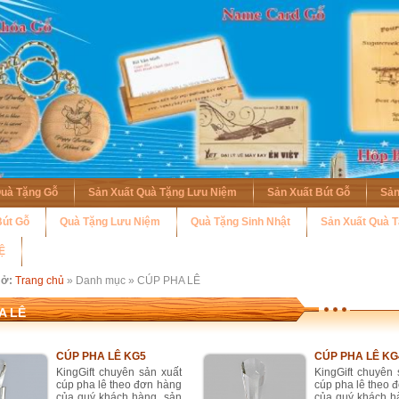
Quà Tặng Gỗ
Sản Xuất Quà Tặng Lưu Niệm
Sản Xuất Bút Gỗ
Sản
út Gỗ
Quà Tặng Lưu Niệm
Quà Tặng Sinh Nhật
Sản Xuất Quà 
Ệ
 ở:
Trang chủ
» Danh mục » CÚP PHA LÊ
A LÊ
CÚP PHA LÊ KG5
CÚP PHA LÊ KG
KingGift chuyên sản xuất
KingGift chuyên 
cúp pha lê theo đơn hàng
cúp pha lê theo 
của quý khách hàng, sản
của quý khách h