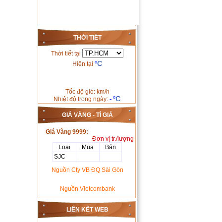
THỜI TIẾT
Thời tiết tại
Hiện tại
Tốc độ gió: km/h
-
Nhiệt độ trong ngày:
GIÁ VÀNG - TỈ GIÁ
Giá Vàng 9999:
Đơn vị tr./lượng
Loại
Mua
Bán
SJC
Nguồn Cty VB ĐQ Sài Gòn
Nguồn Vietcombank
LIÊN KẾT WEB