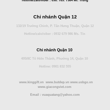
Hotline/zalo/viber : 090. 789. 7984 Mr. Trung
Chi nhánh Quận 12
132/19 Trường Chinh, P. Tân Hưng Thuận, Quận 12
Hotline/zalo/viber : 0932 679 986 Ms. Tín
Chi nhánh Quận 10
495/8C Tô Hiến Thành, Phường 14, Quận 10
Hotline: 0901 832 555
www.kinggift.vn www.butdep.vn www.usbgo.vn
www.giacongviet.com
Email : vuaquatang@yahoo.com